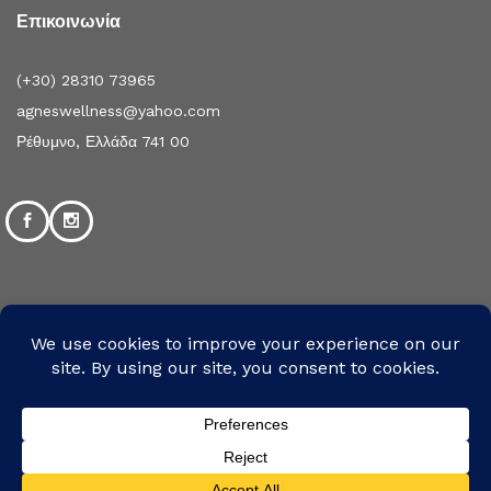
Επικοινωνία
(+30) 28310 73965
agneswellness@yahoo.com
Ρέθυμνο, Ελλάδα 741 00
©2024 Σχεδιασμός και Ανάπτυξη από την mpsolutions.gr | All
Rights Reserved
We use cookies to ensure that we give you the
Χρησιμοποιούμε ασφαλές σύστημα πληρωμών
best experience on our website. If you continue
Accept
to use this site we will assume that you are