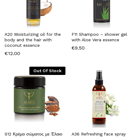
A20 Moisturizing oil for the
F11 Shampoo – shower gel
body and the hair with
with Aloe Vera essence
coconut essence
€
9.50
€
12.00
Out Of Stock
S12 Κρέμα σώματος με Έλαιο
A36 Refreshing face spray